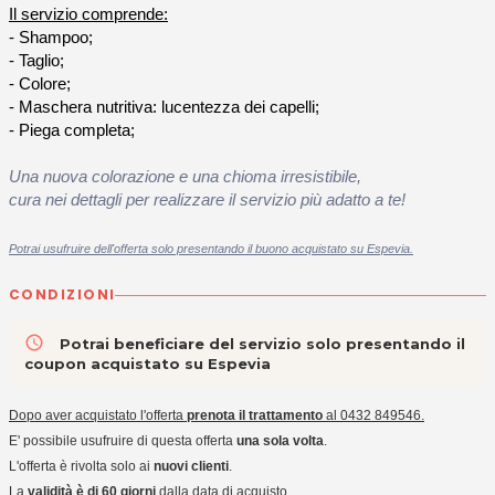
Il servizio comprende:
- Shampoo;
- Taglio;
- Colore;
- Maschera nutritiva: lucentezza dei capelli;
- Piega completa;
Una nuova colorazione e una
chioma irresistibile,
cura nei dettagli per realizzare il servizio più adatto a te!
Potrai usufruire dell'offerta solo presentando il buono acquistato su Espevia.
CONDIZIONI
access_time
Potrai beneficiare del servizio solo presentando il
coupon acquistato su Espevia
Dopo aver acquistato l'offerta
prenota il trattamento
al 0432 849546.
E' possibile usufruire di questa offerta
una sola volta
.
L'offerta è rivolta solo ai
nuovi clienti
.
La
validità è di 60 giorni
dalla data di acquisto.