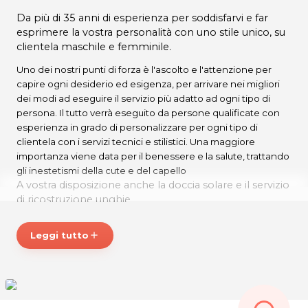
Da più di 35 anni di esperienza per soddisfarvi e far
esprimere la vostra personalità con uno stile unico, su
clientela maschile e femminile.
Uno dei nostri punti di forza è l'ascolto e l'attenzione per
capire ogni desiderio ed esigenza, per arrivare nei migliori
dei modi ad eseguire il servizio più adatto ad ogni tipo di
persona. Il tutto verrà eseguito da persone qualificate con
esperienza in grado di personalizzare per ogni tipo di
clientela con i servizi tecnici e stilistici. Una maggiore
importanza viene data per il benessere e la salute, trattando
gli inestetismi della cute e del capello
A vostra disposizione anche la doccia solare e il servizio
di ricostruzione unghie.
Per l'appuntamento più importante della Vostra vita
Leggi tutto
add
servizio "total-look" per sposa e sposo, anche a
domicilio.
Mar – Mer 8.30 – 12.00
15.00 – 19.00
Gio: 13.00 – 20.00