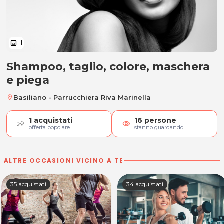
1
image
Shampoo, taglio, colore, maschera
Shampoo, taglio, colore, masche
e piega
Basiliano - Parrucchiera Riva Marinella
location_on
1
acquistati
16
persone
visibility
offerta popolare
stanno guardando
ALTRE OCCASIONI VICINO A TE
35 acquistati
34 acquistati