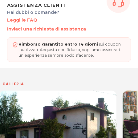
Ven – Sab: 8.30 -18.00
ASSISTENZA CLIENTI
Hai dubbi o domande?
Leggi le FAQ
RIVA MARINELLA
Via Cavour, 38
Inviaci una richiesta di assistenza
Blessano di Basiliano (UD)
Tel.0432 849546
Rimborso garantito entro 14 giorni
sui coupon
P.IVA 00567650304
inutilizzati. Acquista con fiducia, vogliamo assicurarti
un'esperienza sempre soddisfacente.
Per ulteriori informazioni sull'offerta o sulle
modalità di acquisto scrivi a
posta@espevia.it
GALLERIA