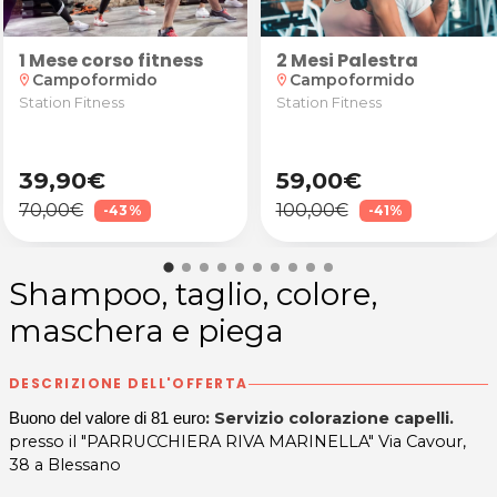
1 Mese corso fitness
2 Mesi Palestra
rco giochi con animatrici per 1 bimbo + merenda da I
Campoformido
Campoformido
location_on
location_on
Station Fitness
Station Fitness
39,90€
59,00€
70,00€
100,00€
-43%
-41%
Shampoo, taglio, colore,
maschera e piega
DESCRIZIONE DELL'OFFERTA
: Servizio colorazione capelli.
Buono del valore di 81 euro
presso il "PARRUCCHIERA RIVA MARINELLA" Via Cavour,
38 a Blessano