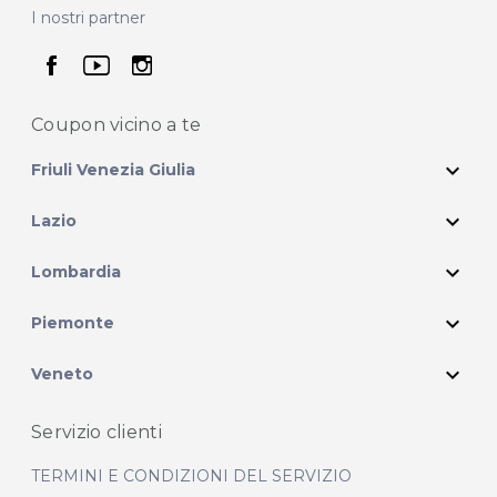
I nostri partner
seguici su facebook
seguici su youtube
seguici su instagram
Coupon vicino
a te
expand_more
Friuli Venezia Giulia
expand_more
Lazio
expand_more
Lombardia
expand_more
Piemonte
expand_more
Veneto
Servizio clienti
TERMINI E CONDIZIONI DEL SERVIZIO