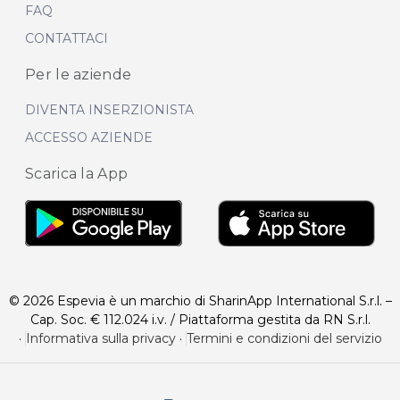
FAQ
CONTATTACI
Per le aziende
DIVENTA INSERZIONISTA
ACCESSO AZIENDE
Scarica la App
© 2026 Espevia è un marchio di SharinApp International S.r.l. –
Cap. Soc. € 112.024 i.v. / Piattaforma gestita da RN S.r.l.
·
Informativa sulla privacy
·
Termini e condizioni del servizio