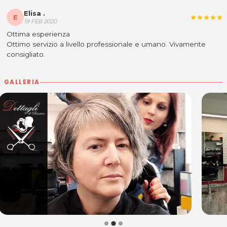
Elisa .
E
star
star
star
star
star
19 FEB 2020
Ottima esperienza
Ottimo servizio a livello professionale e umano. Vivamente
consigliato.
GALLERIA