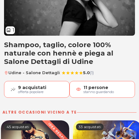
1
image
Shampoo, taglio, colore 100%
Shampoo, taglio, colore 100% nat
naturale con hennè e piega al
Salone Dettagli di Udine
|
Udine - Salone Dettagli
5.0
(1)
location_on
star
star
star
star
star
9
acquistati
11
persone
visibility
offerta popolare
stanno guardando
ALTRE OCCASIONI VICINO A TE
45 acquistati
33 acquistati