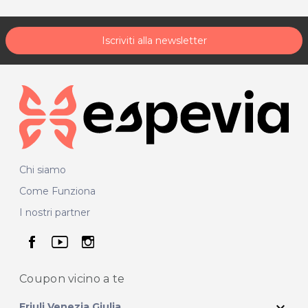
Iscriviti alla newsletter
Chi siamo
Come Funziona
I nostri partner
seguici su facebook
seguici su youtube
seguici su instagram
Coupon vicino
a te
expand_more
Friuli Venezia Giulia