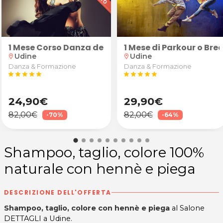
iner
 Trainer 60'
1 Mese Corso Danza del Ventre
1 Mese di Parkour o Br
Udine
Udine
location_on
location_on
Danza & Formazione
Danza & Formazione
star
star
star
star
star
star
star
star
star
star
24,90€
29,90€
82,00€
82,00€
-70%
-64%
Shampoo, taglio, colore 100%
naturale con hennè e piega
DESCRIZIONE DELL'OFFERTA
Shampoo, taglio, colore con hennè e piega
al Salone
DETTAGLI a Udine.