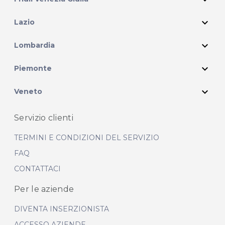
expand_more
Lazio
expand_more
Lombardia
expand_more
Piemonte
expand_more
Veneto
Servizio clienti
TERMINI E CONDIZIONI DEL SERVIZIO
FAQ
CONTATTACI
Per le aziende
DIVENTA INSERZIONISTA
ACCESSO AZIENDE