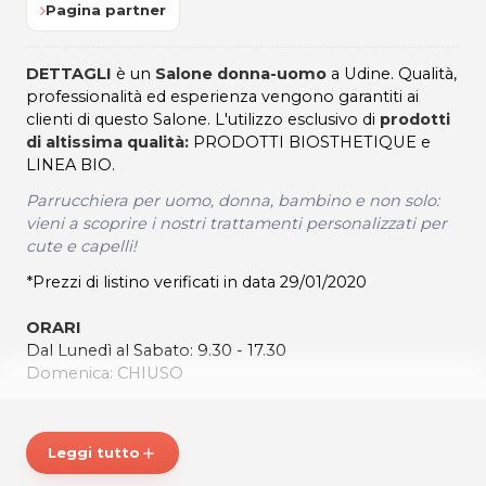
Pagina partner
DETTAGLI
è un
Salone donna-uomo
a Udine. Qualità,
professionalità ed esperienza vengono garantiti ai
clienti di questo Salone. L'utilizzo esclusivo di
prodotti
di altissima qualità:
PRODOTTI BIOSTHETIQUE e
LINEA BIO.
Parrucchiera per uomo, donna, bambino e non solo:
vieni a scoprire i nostri trattamenti personalizzati per
cute e capelli!
*Prezzi di listino verificati in data 29/01/2020
ORARI
Dal Lunedì al Sabato: 9.30 - 17.30
Domenica: CHIUSO
DETTAGLI
Viale Ledra, 56
Leggi tutto
add
33100 Udine