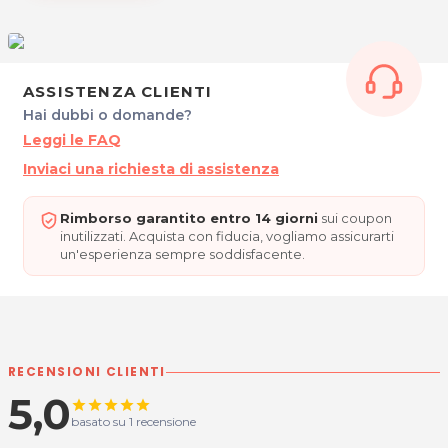
Cel. 3485609237
P.IVA 02920940307
C.F. KRSBMR85H62Z100P
Per ulteriori informazioni sull'offerta o sulle modalità di
ASSISTENZA CLIENTI
acquisto scrivi a
posta@espevia.it
.
Hai dubbi o domande?
Leggi le FAQ
Inviaci una richiesta di assistenza
Rimborso garantito entro 14 giorni
sui coupon
inutilizzati. Acquista con fiducia, vogliamo assicurarti
un'esperienza sempre soddisfacente.
RECENSIONI CLIENTI
5,0
star
star
star
star
star
basato su 1 recensione