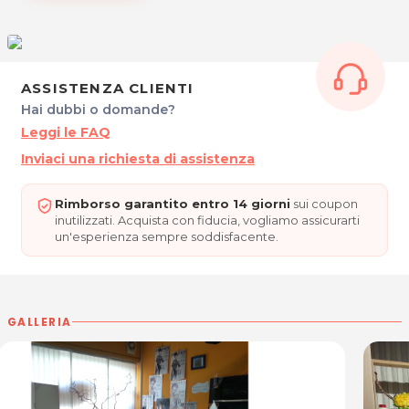
"STILI DIVERSI"
Largo San Francesco,4
33033 Codroipo (UD)
ASSISTENZA CLIENTI
Hai dubbi o domande?
Leggi le FAQ
Tel. 3312167764
Inviaci una richiesta di assistenza
P.IVA 02534850306
Rimborso garantito entro 14 giorni
sui coupon
Per ulteriori informazioni sull'offerta o sulle
inutilizzati. Acquista con fiducia, vogliamo assicurarti
modalità di acquisto scrivi a
posta@espevia.it
un'esperienza sempre soddisfacente.
GALLERIA