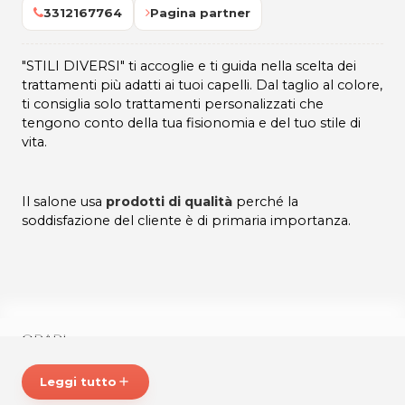
3312167764
Pagina partner
"STILI DIVERSI" ti accoglie e ti guida nella scelta dei
trattamenti più adatti ai tuoi capelli. Dal taglio al colore,
ti consiglia solo trattamenti personalizzati che
tengono conto della tua fisionomia e del tuo stile di
vita.
Il salone usa
prodotti di qualità
perché la
soddisfazione del cliente è di primaria importanza.
ORARI:
Martedì - Mercoledì e Giovedì: 8,30 - 15,30
Venerdi: 8,30 - 12,00 / 14,00 - 19,00
Leggi tutto
add
Sabato: 7,00 - 16,00