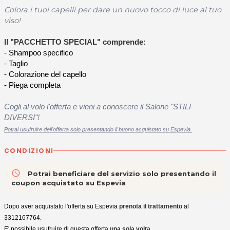
Colora i tuoi capelli per dare un nuovo tocco di luce al tuo
viso!
Il "PACCHETTO SPECIAL" comprende:
- Shampoo specifico
- Taglio
- Colorazione del capello
- Piega completa
Cogli al volo l'offerta e vieni a conoscere il Salone "STILI
DIVERSI"!
Potrai usufruire dell'offerta solo presentando il buono acquistato su Espevia.
CONDIZIONI
access_time
Potrai beneficiare del servizio solo presentando il
coupon acquistato su Espevia
Dopo aver acquistato l'offerta su Espevia
prenota il trattamento
al
3312167764.
E' possibile usufruire di questa offerta
una sola volta
.