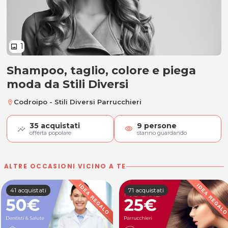
1
image
Shampoo, taglio, colore e piega
Shampoo, taglio, colore e piega
moda da Stili Diversi
Codroipo - Stili Diversi Parrucchieri
location_on
35
acquistati
9
persone
visibility
offerta popolare
stanno guardando
ALTRE OCCASIONI VICINO A TE
41 acquistati
71 acquistati