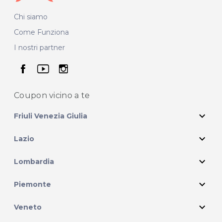
Chi siamo
Come Funziona
I nostri partner
seguici su facebook
seguici su youtube
seguici su instagram
Coupon vicino
a te
expand_more
Friuli Venezia Giulia
expand_more
Lazio
expand_more
Lombardia
expand_more
Piemonte
expand_more
Veneto