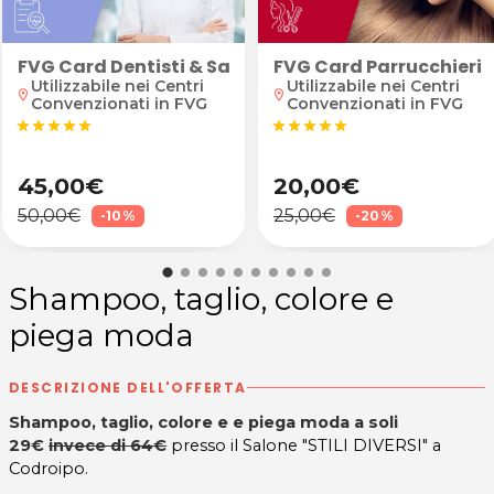
FVG Card Dentisti & Salute
FVG Card Parrucchieri
Utilizzabile nei Centri
Utilizzabile nei Centri
location_on
location_on
Convenzionati in FVG
Convenzionati in FVG
star
star
star
star
star
star
star
star
star
star
45,00€
20,00€
50,00€
25,00€
-10%
-20%
Shampoo, taglio, colore e
piega moda
DESCRIZIONE DELL'OFFERTA
Shampoo, taglio, colore e e piega moda a soli
29€
invece di 64€
presso il Salone "STILI DIVERSI" a
Codroipo.