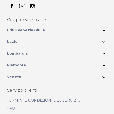
seguici su facebook
seguici su youtube
seguici su instagram
Coupon vicino
a te
expand_more
Friuli Venezia Giulia
expand_more
Lazio
expand_more
Lombardia
expand_more
Piemonte
expand_more
Veneto
Servizio clienti
TERMINI E CONDIZIONI DEL SERVIZIO
FAQ