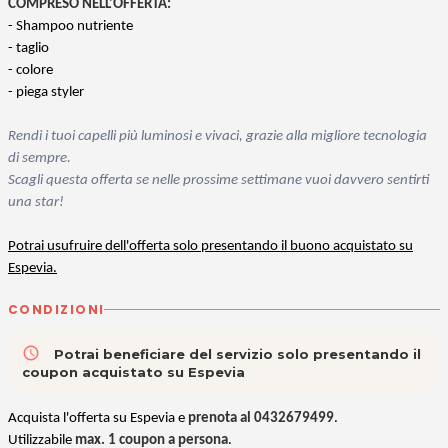
COMPRESO NELL'OFFERTA:
- Shampoo nutriente
- taglio
- colore
- piega styler
Rendi i tuoi capelli più luminosi e vivaci, grazie alla migliore tecnologia
di sempre.
Scagli questa offerta se nelle prossime settimane vuoi davvero sentirti
una star!
Potrai usufruire dell'offerta solo presentando il buono acquistato su
Espevia.
CONDIZIONI
access_time
Potrai beneficiare del servizio solo presentando il
coupon acquistato su Espevia
Acquista l'offerta su Espevia e
prenota al
0432679499
.
Utilizzabile
max. 1 coupon a persona
.