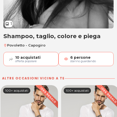
1
image
Shampoo, taglio, colore e piega
Shampoo, taglio, colore e piega
Povoletto - Capogiro
location_on
10
acquistati
6
persone
visibility
offerta popolare
stanno guardando
ALTRE OCCASIONI VICINO A TE
100+ acquistati
100+ acquistati