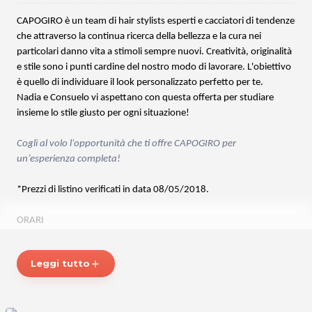
CAPOGIRO è un
team di hair stylists esperti e cacciatori di tendenze
che attraverso la continua ricerca della bellezza e la cura nei
particolari danno vita a stimoli sempre nuovi. Creatività, originalità
e stile sono i punti cardine del nostro modo di lavorare. L'obiettivo
è quello di individuare il look personalizzato perfetto per te.
Nadia e Consuelo vi aspettano con questa offerta per studiare
insieme lo stile giusto per ogni situazione!
Cogli al volo l'opportunità che ti offre
CAPOGIRO
per
un’esperienza completa!
*Prezzi di listino verificati in data 08/05/2018.
ORARI
Martedì - Mercoledì - Giovedì dalle 9.00 alle 17.00
Venerdì
dalle 9.00 alle 17.30
Leggi tutto
add
Sabato
dalle 9.00 alle 17.00
Su appuntamento.