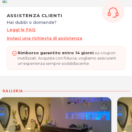
CAPOGIRO
Via Ermes Di Colloredo, 42
ASSISTENZA CLIENTI
33040 Povoletto (UD)
Hai dubbi o domande?
Tel. 0432679499
Leggi le FAQ
P.IVA 02451460303
Inviaci una richiesta di assistenza
Per ulteriori informazioni sull'offerta o sulle modalità di acquisto
.
posta@espevia.it
scrivi a
Rimborso garantito entro 14 giorni
sui coupon
inutilizzati. Acquista con fiducia, vogliamo assicurarti
un'esperienza sempre soddisfacente.
GALLERIA