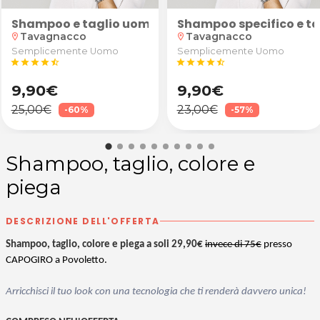
. Per ciglia da star!
 star! Laminazione ciglia e/o sopracciglia da Deep S
Shampoo e taglio uomo
Shampoo specifico e t
Tavagnacco
Tavagnacco
location_on
location_on
Semplicemente Uomo
Semplicemente Uomo
star
star
star
star
star_half
star
star
star
star
star_half
9,90€
9,90€
25,00€
23,00€
-60%
-57%
Shampoo, taglio, colore e
piega
DESCRIZIONE DELL'OFFERTA
Shampoo, taglio, colore e piega a soli 29,90€
invece di 75€
presso
CAPOGIRO a Povoletto.
Arricchisci il tuo look con una tecnologia che ti renderà davvero unica!