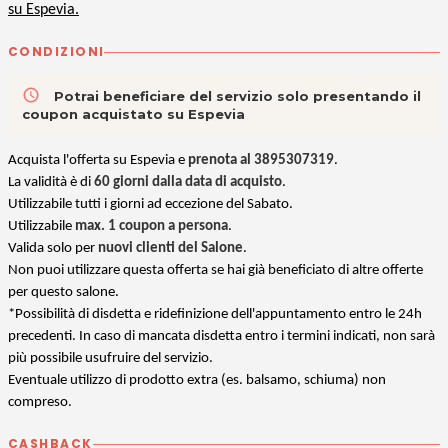
su Espevia.
CONDIZIONI
access_time
Potrai beneficiare del servizio solo presentando il
coupon acquistato su Espevia
Acquista l'offerta su Espevia e
prenota al 3895307319
.
La validità è di
60 giorni dalla data di acquisto
.
Utilizzabile tutti i giorni ad eccezione del Sabato.
Utilizzabile
max. 1 coupon a persona
.
Valida solo per
nuovi clienti del Salone
.
Non puoi utilizzare questa offerta se hai già beneficiato di altre offerte
per questo salone.
*
Possibilità di disdetta e ridefinizione dell'appuntamento entro le 24h
precedenti. In caso di mancata disdetta entro i termini indicati, non sarà
più possibile usufruire del servizio.
Eventuale utilizzo di prodotto extra (es. balsamo, schiuma) non
compreso.
CASHBACK