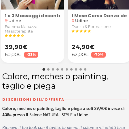
poo da Elite della Bellezza a Udine
kdance
1 o 3 Massaggi decontratturanti/sportivi schiena, 
1 Mese Corso Danza del
Udine
Udine
location_on
location_on
Fiamma Mariuzza
Danza & Formazione
Massoterapista
star
star
star
star
star
star
star
star
star
star_half
39,90€
24,90€
60,00€
82,00€
-33%
-70%
Colore, meches o painting,
taglio e piega
DESCRIZIONE DELL'OFFERTA
Colore, meches o painting, taglio e piega a soli 39,90€
invece di
108€
presso il Salone NATURAL STYLE a Udine.
Rinnova il tuo look con il taglio, la piega, il colore e gli effetti luce