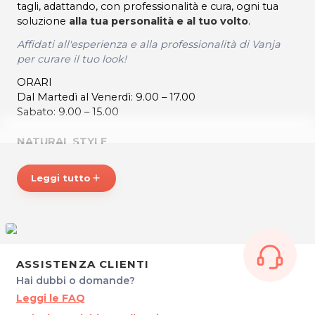
tagli, adattando, con professionalità e cura, ogni tua
soluzione
alla tua personalità e al tuo volto
.
Affidati all'esperienza e alla professionalità di Vanja
per curare il tuo look!
ORARI
Dal Martedì al Venerdì: 9.00 – 17.00
Sabato: 9.00 – 15.00
NATURAL STYLE
Via Petrarca, 31
33100 Udine
Leggi tutto
add
Cel. 3895307319
P.IVA 02821070303
Per ulteriori informazioni sull'offerta o sulle modalità di
acquisto scrivi a
posta@espevia.it
ASSISTENZA CLIENTI
Hai dubbi o domande?
Leggi le FAQ