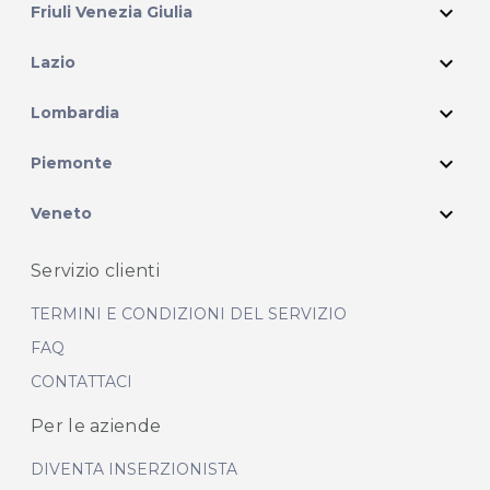
expand_more
Friuli Venezia Giulia
expand_more
Lazio
expand_more
Lombardia
expand_more
Piemonte
expand_more
Veneto
Servizio clienti
TERMINI E CONDIZIONI DEL SERVIZIO
FAQ
CONTATTACI
Per le aziende
DIVENTA INSERZIONISTA