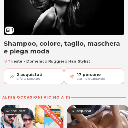
1
image
Shampoo, colore, taglio, maschera
Shampoo, colore, taglio, masche
e piega moda
Trieste - Domenico Ruggiero Hair Stylist
location_on
2
acquistati
17
persone
visibility
offerta popolare
stanno guardando
ALTRE OCCASIONI VICINO A TE
62 acquistati
41 acquistati