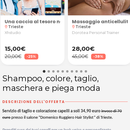
Trieste
in presenza da Elena Ferruzzi a Trieste
one smalto semipermanente oppure pedicure corretti
Una caccia al tesoro nella suggestiva atmosfera di 
Massaggio anticellulit
Trieste
Trieste
location_on
location_on
Xhstudio
Dorotea Personal Trainer
15,00€
28,00€
20,00€
45,00€
-25%
-38%
Shampoo, colore, taglio,
maschera e piega moda
DESCRIZIONE DELL'OFFERTA
Servizio di taglio e colorazione capelli a soli 34,90 euro
invece di 70
euro
presso il salone "Domenico Ruggiero Hair Stylist” di Trieste.