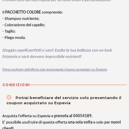
Prenditi cura dei tuoi capelli per un look unico e personalizzato.
Il
PACCHETTO COLORE
comprende:
- Shampoo nutriente;
- Colorazione del capello;
- Taglio;
- Piega moda.
Sfoggia capelli perfetti e sani! Esalta la tua bellezza con un look
frizzante e sarà davvero impossibile resisterti!
Potrai usufruire dell'offerta solo presentando il buono acquistato su Espevia
CONDIZIONI
access_time
Potrai beneficiare del servizio solo presentando il
coupon acquistato su Espevia
Acquista l'offerta su Espevia e
prenota al 04054189.
E' possibile usufruire di questa offerta
una sola volta
e solo per
nuovi
clienti
.