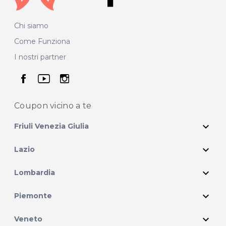
Chi siamo
Come Funziona
I nostri partner
seguici su facebook
seguici su youtube
seguici su instagram
Coupon vicino
a te
expand_more
Friuli Venezia Giulia
expand_more
Lazio
expand_more
Lombardia
expand_more
Piemonte
expand_more
Veneto