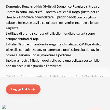
Domenico Ruggiero Hair Stylist
di Domenico Ruggiero si trova a
Trieste in zona Università.Il nostro Atelier è il luogo giusto per chi
desidera
rinnovare o valorizzare il proprio look
con cosigli su
salute e bellezza e tagli e colori scelti per venire incontro alle Tue
esigenze.
L'utilizzo di brand riconosciuti a livello mondiale garantiscono
sempre risultati al Top.
L'Atelier Ti offre un ambiente elegante,climatizzato,Wi Fi gratuito,
oltre alla consulenza ,aggiornamento e professionalità dal taglio al
colore al servizio Sposa ,manicure e pedicure.
Inoltre la nostra Mission quella di creare una bellezza sostenibile
con un occhio di riguardo all'ambiente.
Chiedi un Appuntamento con la Bellezza...........Con la Tua Bellezza.
Leggi tutto
add
DOMENICO RUGGIERO HAIR STYLIST
Via Fabio Severo, 98/B
34127 TRIESTE
Tel. 040 54189