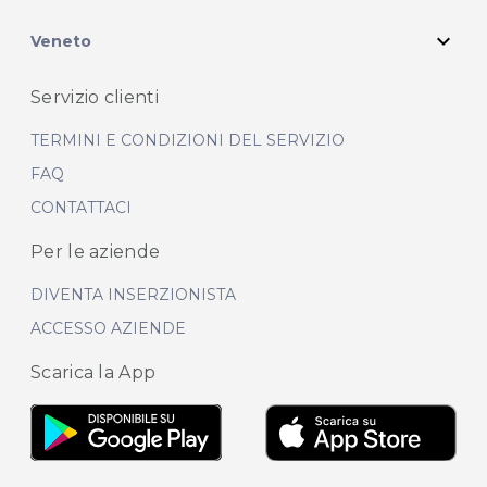
expand_more
Veneto
Servizio clienti
TERMINI E CONDIZIONI DEL SERVIZIO
FAQ
CONTATTACI
Per le aziende
DIVENTA INSERZIONISTA
ACCESSO AZIENDE
Scarica la App