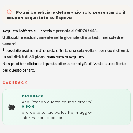
access_time
Potrai beneficiare del servizio solo presentando il
coupon acquistato su Espevia
Acquista l'offerta su Espevia e
prenota al 040765443.
Utilizzabile esclusivamente nelle giornate di martedì, mercoledì e
venerdì
.
È possibile usufruire di questa offerta
una sola volta
e per
nuovi clienti.
La
validità è di 60 giorni
dalla data di acquisto.
Non puoi beneficiare di questa offerta se hai già utilizzato altre offerte
per questo centro.
CASHBACK
CASHBACK
Acquistando questo coupon otterrai
0,80 €
di credito sul tuo wallet. Per maggiori
informazioni
clicca qui