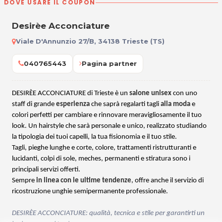
DOVE USARE IL COUPON
Desirèe Acconciature
Viale D'Annunzio 27/B, 34138 Trieste (TS)
040765443
Pagina partner
DESIRÈE ACCONCIATURE di Trieste è un
salone unisex
con uno
staff di grande
esperienza
che saprà regalarti tagli
alla moda
e
colori perfetti per cambiare e rinnovare meravigliosamente il tuo
look. Un hairstyle che sarà personale e unico, realizzato studiando
la tipologia dei tuoi capelli, la tua fisionomia e il tuo stile.
Tagli, pieghe lunghe e corte, colore, trattamenti ristrutturanti e
lucidanti,
colpi di sole
, meches, permanenti e stiratura sono i
principali servizi offerti.
Sempre
in linea con le ultime tendenze
, offre anche il servizio di
ricostruzione unghie semipermanente professionale.
DESIRÈE ACCONCIATURE: qualità, tecnica e stile per garantirti un