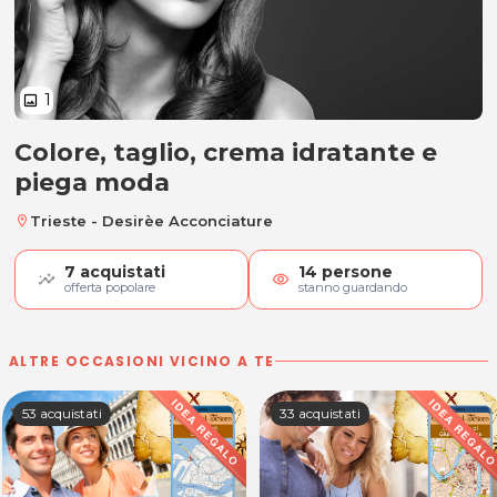
1
image
Colore, taglio, crema idratante e
Colore, taglio, crema idratante 
piega moda
Trieste - Desirèe Acconciature
location_on
7
acquistati
14
persone
visibility
offerta popolare
stanno guardando
ALTRE OCCASIONI VICINO A TE
53 acquistati
33 acquistati