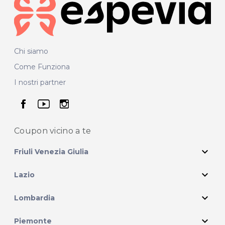
Chi siamo
Come Funziona
I nostri partner
seguici su facebook
seguici su youtube
seguici su instagram
Coupon vicino
a te
expand_more
Friuli Venezia Giulia
expand_more
Lazio
expand_more
Lombardia
expand_more
Piemonte