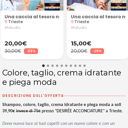
e gel da Fashion Beauty a Trieste
 a domicilio
Una caccia al tesoro nella suggestiva atmosfera di
Una caccia al tesoro ne
Trieste
Trieste
location_on
location_on
Xhstudio
Xhstudio
20,00€
15,00€
30,00€
20,00€
-33%
-25%
Colore, taglio, crema idratante
e piega moda
DESCRIZIONE DELL'OFFERTA
Shampoo, colore, taglio, crema idratante e piega moda a soli
39,90€
invece di 75€
presso "DESIRÈE ACCONCIATURE" a Trieste.
Dona nuova luce ai tuoi capelli con un nuovo colore e con un