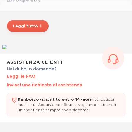
look sempre al top!
ORARI
Martedì e Mercoledì: 9.00 – 17.00
Leggi tutto
add
Venerdì: 9.00 – 19.00
DESIRÈE ACCONCIATURE
Viale D'Annunzio, 27/B
34138 Trieste
Tel. 040765443
ASSISTENZA CLIENTI
P.IVA 01220160327
Hai dubbi o domande?
Leggi le FAQ
Per ulteriori informazioni sull'offerta o sulle modalità di acquisto
Inviaci una richiesta di assistenza
scrivi a
posta@espevia.it
.
Rimborso garantito entro 14 giorni
sui coupon
inutilizzati. Acquista con fiducia, vogliamo assicurarti
un'esperienza sempre soddisfacente.