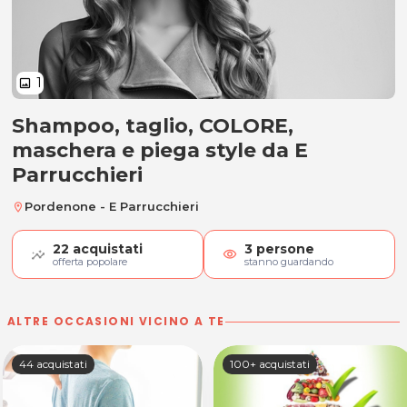
1
image
Shampoo, taglio, COLORE,
Shampoo, taglio, COLORE, masche
maschera e piega style da E
Parrucchieri
Pordenone - E Parrucchieri
location_on
22
acquistati
3
persone
visibility
offerta popolare
stanno guardando
ALTRE OCCASIONI VICINO A TE
44 acquistati
100+ acquistati