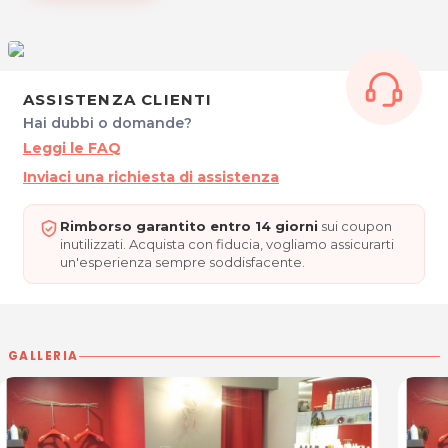
E PARRUCCHIERI
Via Grado 1
33170 Pordenone
Tel. 0434 362528
ASSISTENZA CLIENTI
P.IVA 01570630937
Hai dubbi o domande?
Leggi le FAQ
Per ulteriori informazioni sull'offerta o sulle modalità di acquisto
Inviaci una richiesta di assistenza
posta@espevia.it
scrivi a
.
Rimborso garantito entro 14 giorni
sui coupon
inutilizzati. Acquista con fiducia, vogliamo assicurarti
un'esperienza sempre soddisfacente.
GALLERIA