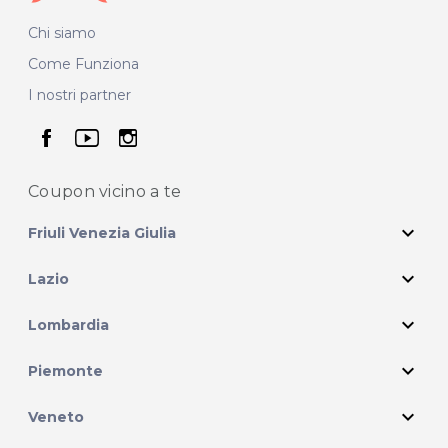
Chi siamo
Come Funziona
I nostri partner
seguici su facebook
seguici su youtube
seguici su instagram
Coupon vicino
a te
expand_more
Friuli Venezia Giulia
expand_more
Lazio
expand_more
Lombardia
expand_more
Piemonte
expand_more
Veneto