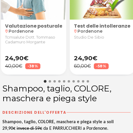
ta e piega moda + eventuale maschera idratante da E
Valutazione posturale con anamnesi, valutazione 
Test delle intolleranze
Pordenone
Pordenone
location_on
location_on
Tcmsalute Dott. Tommaso
Studio De Sibio
Cadamuro Morgante
24,90€
24,90€
40,00€
60,00€
-38%
-58%
Shampoo, taglio, COLORE,
maschera e piega style
DESCRIZIONE DELL'OFFERTA
Shampoo, taglio, COLORE, maschera e piega style a soli
29,90€
invece di 59€
da E PARRUCCHIERI a Pordenone.