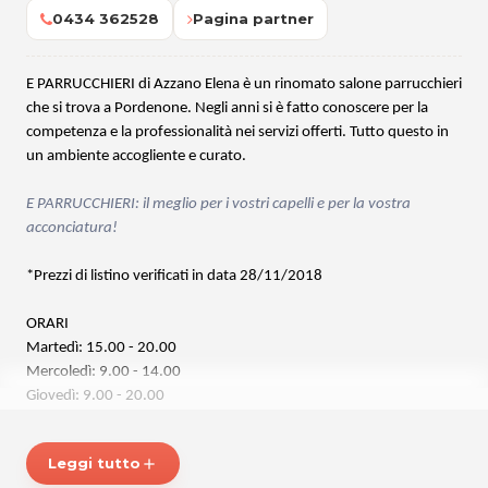
0434 362528
Pagina partner
E PARRUCCHIERI di Azzano Elena è un rinomato salone parrucchieri
che si trova a Pordenone. Negli anni si è fatto conoscere per la
competenza e la professionalità nei servizi offerti. Tutto questo in
un ambiente accogliente e curato.
E PARRUCCHIERI:
il meglio per i vostri capelli e per la vostra
acconciatura!
*Prezzi di listino verificati in data 28/11/2018
ORARI
Martedì: 15.00 - 20.00
Mercoledì: 9.00 - 14.00
Giovedì: 9.00 - 20.00
Venerdì: 9.00 - 18.00
Sabato: 8.00 - 17.00
Leggi tutto
add
Chiuso lunedì e domenica.