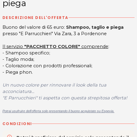
piega
DESCRIZIONE DELL'OFFERTA
Buono del valore di 65 euro:
Shampoo, taglio e piega
presso "E Parrucchieri" Via Zara, 3 a Pordenone
Il servizio
"PACCHETTO COLORE"
comprende
:
- Shampoo specifico;
- Taglio moda;
- Colorazione con prodotti professionali;
- Piega phon.
Un nuovo colore per rinnovare il look della tua
acconciatura...
"E Parrucchieri" ti aspetta con questa strepitosa offerta!
Potrai usufruire dell'offerta solo presentando il buono acquistato su Espevia.
CONDIZIONI
access_time