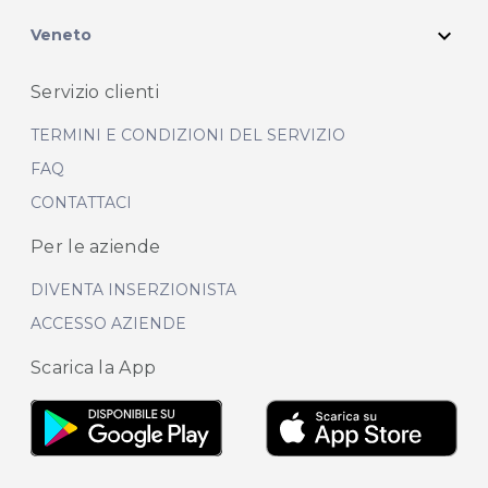
expand_more
Veneto
Servizio clienti
TERMINI E CONDIZIONI DEL SERVIZIO
FAQ
CONTATTACI
Per le aziende
DIVENTA INSERZIONISTA
ACCESSO AZIENDE
Scarica la App