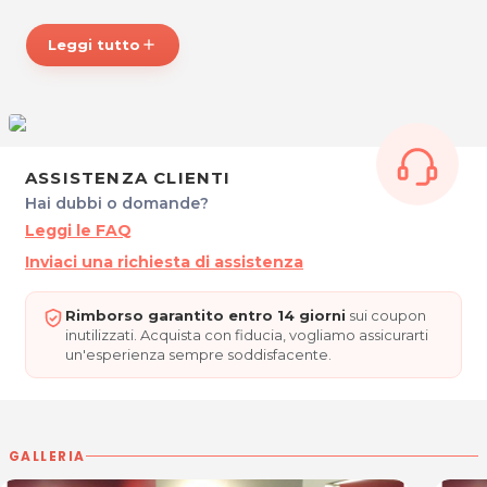
Venerdì: 9.00 - 18.00
Sabato: 8.00 - 17.00
Leggi tutto
add
Chiuso lunedì e domenica.
E PARRUCCHIERI
Via Grado 1
33170 Pordenone
Tel. 0434 362528
ASSISTENZA CLIENTI
P.IVA 01570630937
Hai dubbi o domande?
Leggi le FAQ
Per ulteriori informazioni sull'offerta o sulle modalità di acquisto
Inviaci una richiesta di assistenza
posta@espevia.it
scrivi a
.
Rimborso garantito entro 14 giorni
sui coupon
inutilizzati. Acquista con fiducia, vogliamo assicurarti
un'esperienza sempre soddisfacente.
GALLERIA