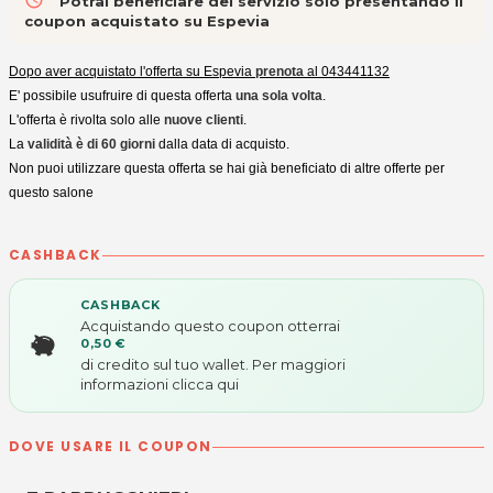
Potrai beneficiare del servizio solo presentando il
coupon acquistato su Espevia
Dopo aver acquistato l'offerta su Espevia
prenota
al 043441132
E' possibile usufruire di questa offerta
una sola volta
.
L'offerta è rivolta solo alle
nuove clienti
.
La
validità è di 60 giorni
dalla data di acquisto.
Non puoi utilizzare questa offerta se hai già beneficiato di altre offerte per
questo salone
CASHBACK
CASHBACK
Acquistando questo coupon otterrai
0,50 €
di credito sul tuo wallet. Per maggiori
informazioni
clicca qui
DOVE USARE IL COUPON