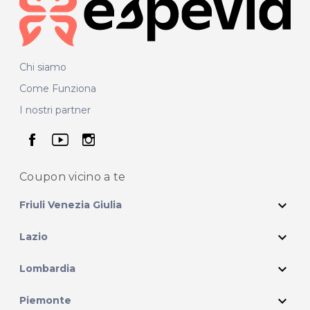
Chi siamo
Come Funziona
I nostri partner
seguici su facebook
seguici su youtube
seguici su instagram
Coupon vicino
a te
expand_more
Friuli Venezia Giulia
expand_more
Lazio
expand_more
Lombardia
expand_more
Piemonte