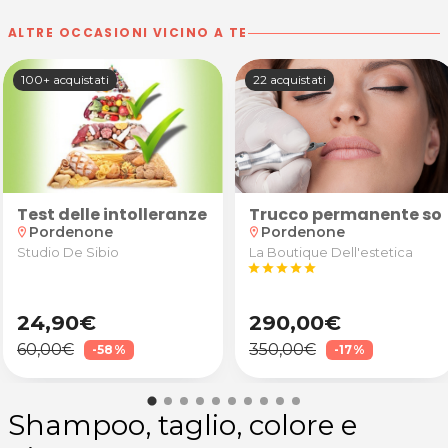
ALTRE OCCASIONI VICINO A TE
100+ acquistati
22 acquistati
o e piega
n anamnesi, valutazione degli obiettivi e test pos
Test delle intolleranze alimentari
Trucco permanente sopr
Pordenone
Pordenone
location_on
location_on
Studio De Sibio
La Boutique Dell'estetica
star
star
star
star
star
24,90€
290,00€
60,00€
350,00€
-58%
-17%
Shampoo, taglio, colore e