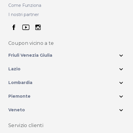
Come Funziona
I nostri partner
seguici su facebook
seguici su youtube
seguici su instagram
Coupon vicino
a te
expand_more
Friuli Venezia Giulia
expand_more
Lazio
expand_more
Lombardia
expand_more
Piemonte
expand_more
Veneto
Servizio clienti