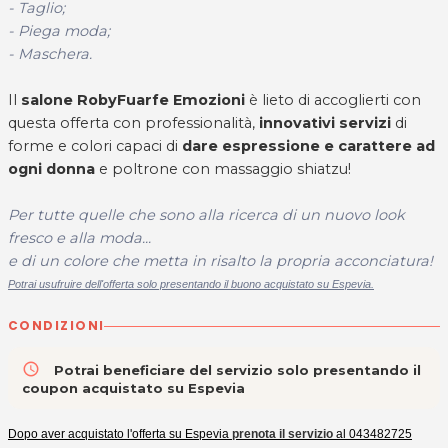
- Taglio;
- Piega moda;
- Maschera.
Il
salone RobyFuarfe Emozioni
è lieto di accoglierti con
questa offerta con professionalità,
innovativi servizi
di
forme e colori capaci di
dare espressione e carattere ad
ogni donna
e poltrone con massaggio shiatzu!
Per tutte quelle che sono alla ricerca di un nuovo look
fresco e alla moda...
e di un colore che metta in risalto la propria acconciatura!
Potrai usufruire dell'offerta solo presentando il buono acquistato su Espevia.
CONDIZIONI
access_time
Potrai beneficiare del servizio solo presentando il
coupon acquistato su Espevia
Dopo aver acquistato l'offerta su Espevia
prenota il servizio
al 043482725