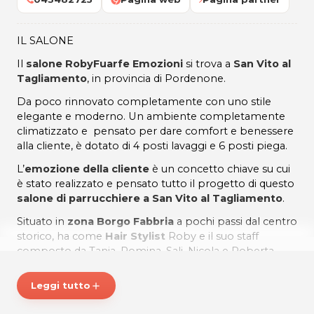
IL SALONE
Il
salone RobyFuarfe Emozioni
si trova a
San Vito al
Tagliamento
, in provincia di Pordenone.
Da poco rinnovato completamente con uno stile
elegante e moderno. Un ambiente completamente
climatizzato e pensato per dare comfort e benessere
alla cliente, è dotato di 4 posti lavaggi e 6 posti piega.
L’
emozione della cliente
è un concetto chiave su cui
è stato realizzato e pensato tutto il progetto di questo
salone di parrucchiere a San Vito al Tagliamento
.
Situato in
zona Borgo Fabbria
a pochi passi dal centro
storico, ha come
Hair Stylist
Roby e il suo staff
composto da Tanja, Romina, Sali, Nicola e Roberta.
Parrucchieri stilisti
capaci di prendersi cura dei tuoi
capelli
con esperienza decennale, passione ed
Leggi tutto
add
entusiasmo nel trasformare le tue emozioni in
un
nuovo look
.