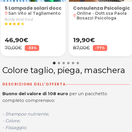
SlimBody
5 Lampade solari doccia total body
Consulenza Psicologica
San Vito al Tagliamento
Online - Dott.ssa Paola
location_on
location_on
Bosazzi Psicologa
Body And Soul
star
star
star
star
star_half
46,90€
19,90€
70,00€
87,00€
-33%
-77%
Colore taglio, piega, maschera
DESCRIZIONE DELL'OFFERTA
Buono del valore di 108 euro
per un pacchetto
completo comprensivo:
- Shampoo nutriente;
- Colore;
- Fissaggio;