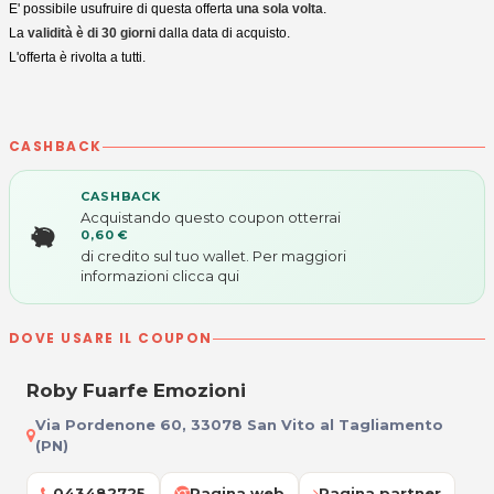
E' possibile usufruire di questa offerta
una sola volta
.
La
validità è di 30 giorni
dalla data di acquisto.
L'offerta è rivolta a tutti.
CASHBACK
CASHBACK
Acquistando questo coupon otterrai
0,60 €
di credito sul tuo wallet. Per maggiori
informazioni
clicca qui
DOVE USARE IL COUPON
Roby Fuarfe Emozioni
Via Pordenone 60, 33078 San Vito al Tagliamento
(PN)
043482725
Pagina web
Pagina partner