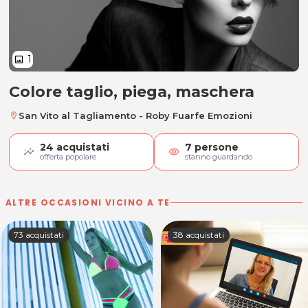
1
image
Colore taglio, piega, maschera
Colore taglio, piega, maschera
San Vito al Tagliamento - Roby Fuarfe Emozioni
location_on
24
acquistati
7
persone
visibility
offerta popolare
stanno guardando
ALTRE OCCASIONI VICINO A TE
73 acquistati
38 acquistati