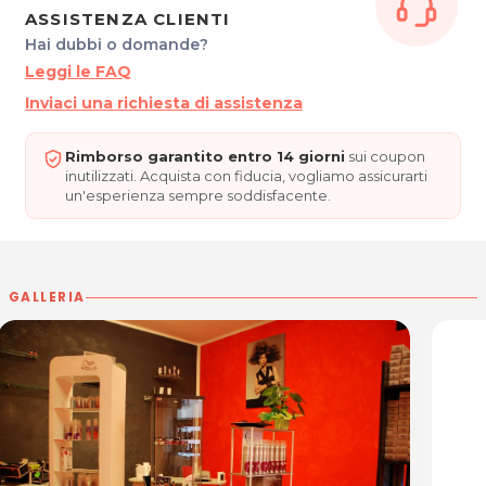
MARGOT
ASSISTENZA CLIENTI
Via Cividale, 28
Hai dubbi o domande?
Romans di Isonzo - Italia
Leggi le FAQ
Tel. 392 439 8117
P.IVA 01139100315
Inviaci una richiesta di assistenza
Per ulteriori informazioni sull'offerta o sulle
Rimborso garantito entro 14 giorni
sui coupon
modalità di acquisto scrivi a
posta@espevia.it
inutilizzati. Acquista con fiducia, vogliamo assicurarti
un'esperienza sempre soddisfacente.
GALLERIA