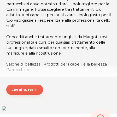
parrucchieri dove potrai studiare il look migliore per la
tua immagine. Potrai scegliere tra i trattamenti più
adatti ai tuoi capelli e personalizzare il look giusto per il
tuo viso grazie all'esperienza e alla professionalità dello
staff.
Concediti anche trattamento unghie, da Margot trovi
professionalità e cura per qualsiasi trattamento delle
tue unghie, dallo smalto semipermanente, alla
manicure e alla ricostruzione.
Salone di bellezza · Prodotti per i capelli e la bellezza ·
Parrucchiere
ORARI
Lunedì 15.30 - 19.00
Leggi tutto
add
Martedì e mercoledì 9.00-12.30 / 15.30-19.00
Giovedì 17.00 - 21.00
Venerdì e Sabato 8.30 -15.30