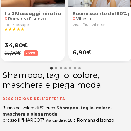
onzo
tedesco, spagnolo, latino o greco per ragazzi delle scu
 di riflessologia plantare abbinati a trattamento 
1 o 3 Massaggi mirati a cervicale e schiena da LB
Buono sconto del 50% pe
Romans d'Isonzo
Villesse
location_on
location_on
Lba Massage
Vista Più - Villesse
star
star
star
star
star
34,90€
6,90€
55,00€
-37%
Shampoo, taglio, colore,
maschera e piega moda
DESCRIZIONE DELL'OFFERTA
: Shampoo, taglio, colore,
Buono del valore di 82 euro
maschera e piega moda
presso il "MARGOT"
a Romans d'Isonzo
Via Cividale, 28