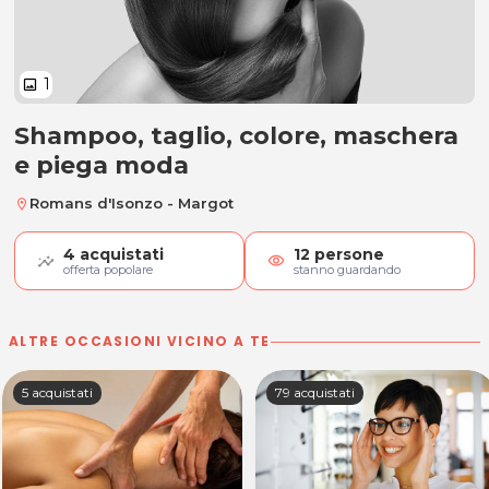
1
image
Shampoo, taglio, colore, maschera
Shampoo, taglio, colore, masche
e piega moda
Romans d'Isonzo - Margot
location_on
4
acquistati
12
persone
visibility
offerta popolare
stanno guardando
ALTRE OCCASIONI VICINO A TE
5 acquistati
79 acquistati