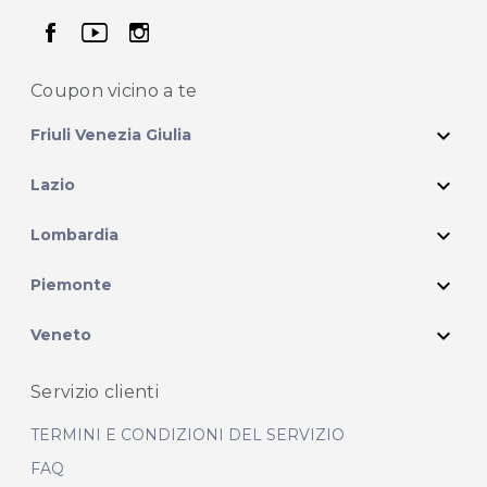
seguici su facebook
seguici su youtube
seguici su instagram
Coupon vicino
a te
expand_more
Friuli Venezia Giulia
expand_more
Lazio
expand_more
Lombardia
expand_more
Piemonte
expand_more
Veneto
Servizio clienti
TERMINI E CONDIZIONI DEL SERVIZIO
FAQ