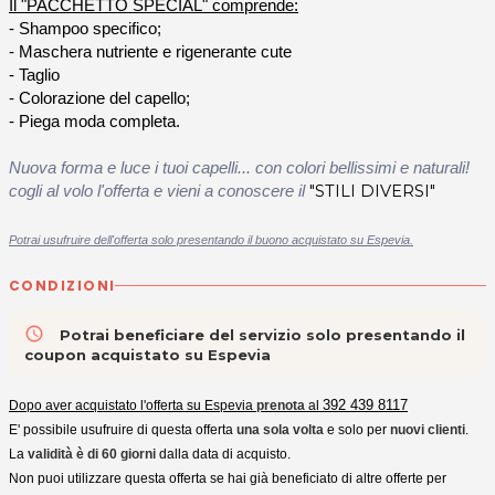
Il "PACCHETTO SPECIAL" comprende:
- Shampoo specifico;
- Maschera nutriente e rigenerante cute
- Taglio
- Colorazione del capello;
- Piega moda completa.
Nuova forma e luce i tuoi capelli... con colori bellissimi e naturali!
"STILI DIVERSI"
cogli al volo l'offerta e vieni a conoscere il
Potrai usufruire dell'offerta solo presentando il buono acquistato su Espevia.
CONDIZIONI
access_time
Potrai beneficiare del servizio solo presentando il
coupon acquistato su Espevia
392 439 8117
Dopo aver acquistato l'offerta su Espevia
prenota
al
E' possibile usufruire di questa offerta
una sola volta
e solo per
nuovi clienti
.
La
validità è di 60 giorni
dalla data di acquisto.
Non puoi utilizzare questa offerta se hai già beneficiato di altre offerte per