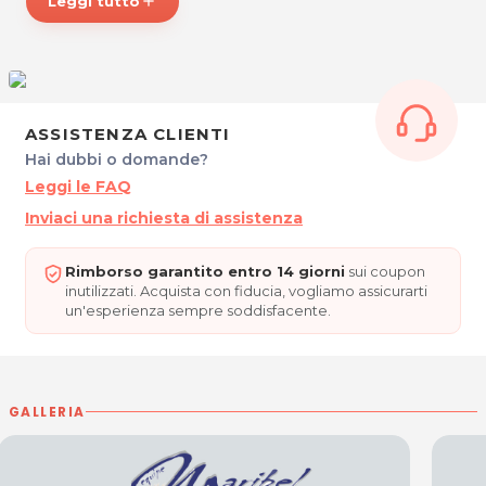
Leggi tutto
add
Via Garibaldi, 75
34074 MONFALCONE (GO)
P.IVA 00494700313
Tel. 0481412799 -3474595023
Per ulteriori informazioni sull'offerta o sulle modalità di
ASSISTENZA CLIENTI
acquisto scrivi a
posta@espevia.it
Hai dubbi o domande?
Leggi le FAQ
Inviaci una richiesta di assistenza
Rimborso garantito entro 14 giorni
sui coupon
inutilizzati. Acquista con fiducia, vogliamo assicurarti
un'esperienza sempre soddisfacente.
GALLERIA