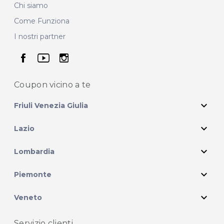
Chi siamo
Come Funziona
I nostri partner
seguici su facebook
seguici su youtube
seguici su instagram
Coupon vicino
a te
expand_more
Friuli Venezia Giulia
expand_more
Lazio
expand_more
Lombardia
expand_more
Piemonte
expand_more
Veneto
Servizio clienti