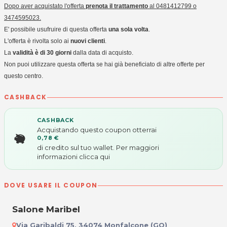
Dopo aver acquistato l'offerta
prenota il trattamento
al 0481412799 o
3474595023.
E' possibile usufruire di questa offerta
una sola volta
.
L'offerta è rivolta solo ai
nuovi clienti
.
La
validità è di 30 giorni
dalla data di acquisto.
Non puoi utilizzare questa offerta se hai già beneficiato di altre offerte per
questo centro.
CASHBACK
CASHBACK
Acquistando questo coupon otterrai
0,78 €
di credito sul tuo wallet. Per maggiori
informazioni
clicca qui
DOVE USARE IL COUPON
Salone Maribel
Via Garibaldi 75, 34074 Monfalcone (GO)