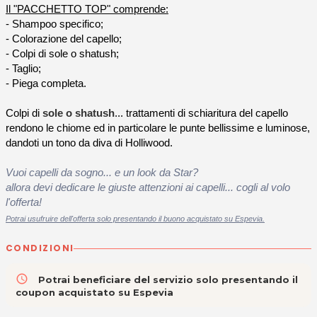
Il "PACCHETTO TOP" comprende:
- Shampoo specifico;
- Colorazione del capello;
- Colpi di sole o shatush;
- Taglio;
- Piega completa.
Colpi di
sole o shatush
... trattamenti di schiaritura del capello
rendono le chiome ed in particolare le punte bellissime e luminose,
dandoti un tono da diva di Holliwood.
Vuoi capelli da sogno... e un look da Star?
allora devi dedicare le giuste attenzioni ai capelli... cogli al volo
l'offerta!
Potrai usufruire dell'offerta solo presentando il buono acquistato su Espevia.
CONDIZIONI
access_time
Potrai beneficiare del servizio solo presentando il
coupon acquistato su Espevia