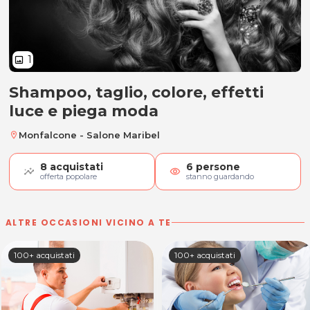
1
image
Shampoo, taglio, colore, effetti
Shampoo, taglio, colore, effetti 
luce e piega moda
Monfalcone - Salone Maribel
location_on
8
acquistati
6
persone
visibility
offerta popolare
stanno guardando
ALTRE OCCASIONI VICINO A TE
100+ acquistati
100+ acquistati