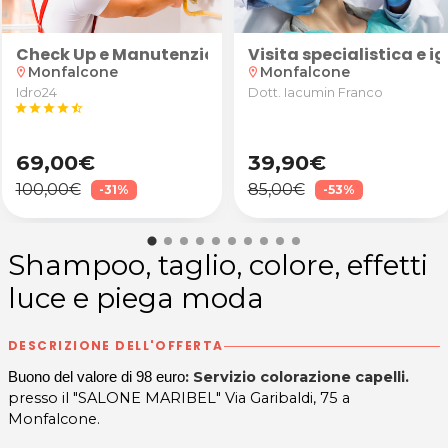
onzo
tedesco, spagnolo, latino o greco per ragazzi delle scu
tri climatizzatore con igienizzante antibatterico
Check Up e Manutenzione Caldaia
Visita specialistica e
Monfalcone
Monfalcone
location_on
location_on
Idro24
Dott. Iacumin Franco
star
star
star
star
star_half
69,00€
39,90€
100,00€
85,00€
-31%
-53%
Shampoo, taglio, colore, effetti
luce e piega moda
DESCRIZIONE DELL'OFFERTA
: Servizio colorazione capelli.
Buono del valore di 98 euro
presso il "SALONE MARIBEL" Via Garibaldi, 75 a
Monfalcone.