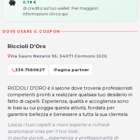
0,78 €
di credito sul tuo wallet. Per maggiori
informazioni
clicca qui
DOVE USARE IL COUPON
Riccioli D'Oro
Via Sauro Nazario 55, 34071 Cormons (GO)
339.7569627
Pagina partner
RICCIOLI D'ORO è il salone dove troverai professionisti
competenti pronti a realizzare qualsiasi tuo desiderio in
fatto di capelli. Esperienza, qualità e accoglienza sono
le basi su cui poggia questa attività, fondata per
garantire bellezza e benessere a tutta la sua clientela.
Lascia i tuoi capelli a mani esperte e richiedi
qualunque cosa per il tuo look...
in poche parole ....esperienza e professionalità di