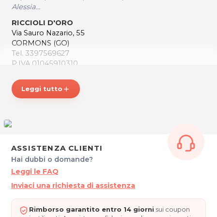
Alessia...
RICCIOLI D'ORO
Via Sauro Nazario, 55
CORMONS (GO)
Tel. 3397569627
P.IVA 01045910310
Per ulteriori informazioni sull'offerta o sulle modalità di
Leggi tutto
add
acquisto scrivi a
posta@espevia.it
.
ASSISTENZA CLIENTI
Hai dubbi o domande?
Leggi le FAQ
Inviaci una richiesta di assistenza
Rimborso garantito entro 14 giorni
sui coupon