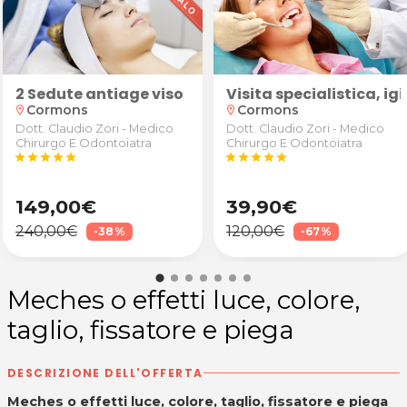
, coperta/plaid in pile, trapunta sintetica matrimo
enessere d’Oriente"
2 Sedute antiage viso
Visita specialistica, 
Cormons
Cormons
location_on
location_on
Dott. Claudio Zori - Medico
Dott. Claudio Zori - Medico
Chirurgo E Odontoiatra
Chirurgo E Odontoiatra
star
star
star
star
star
star
star
star
star
star
149,00€
39,90€
240,00€
120,00€
-38%
-67%
Meches o effetti luce, colore,
taglio, fissatore e piega
DESCRIZIONE DELL'OFFERTA
Meches o effetti luce, colore, taglio, fissatore e piega