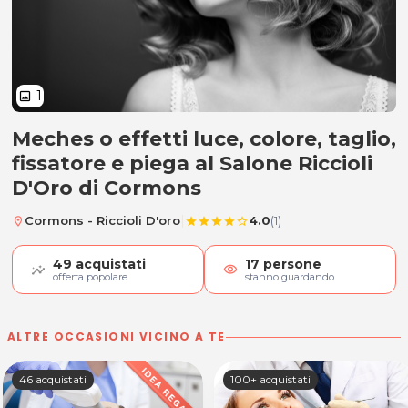
1
image
Meches o effetti luce, colore, taglio,
Meches o effetti luce, colore, tagli
fissatore e piega al Salone Riccioli
D'Oro di Cormons
|
Cormons - Riccioli D'oro
4.0
(1)
location_on
star
star
star
star
star_border
49
acquistati
17
persone
visibility
offerta popolare
stanno guardando
ALTRE OCCASIONI VICINO A TE
46 acquistati
100+ acquistati