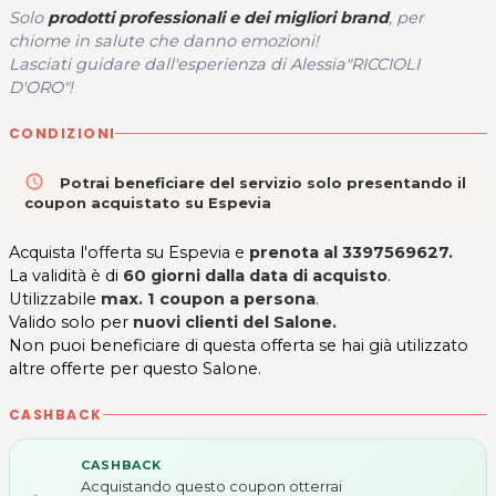
Solo
prodotti professionali e dei migliori brand
, per
chiome in salute che danno emozioni!
Lasciati guidare dall'esperienza di Alessia"RICCIOLI
D'ORO"!
CONDIZIONI
access_time
Potrai beneficiare del servizio solo presentando il
coupon acquistato su Espevia
Acquista l'offerta su Espevia e
prenota al 3397569627.
La validità è di
60 giorni
dalla data di acquisto
.
Utilizzabile
max. 1 coupon a persona
.
Valido solo per
nuovi clienti del Salone.
Non puoi beneficiare di questa offerta se hai già utilizzato
altre offerte per questo Salone.
CASHBACK
CASHBACK
Acquistando questo coupon otterrai