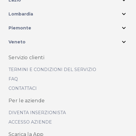
expand_more
expand_more
Lombardia
expand_more
Piemonte
expand_more
Veneto
Servizio clienti
TERMINI E CONDIZIONI DEL SERVIZIO
FAQ
CONTATTACI
Per le aziende
DIVENTA INSERZIONISTA
ACCESSO AZIENDE
Scarica la App