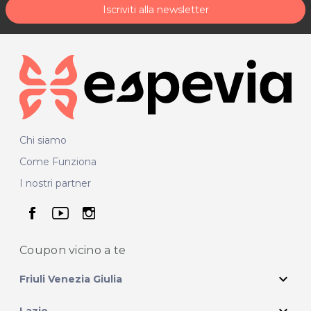
Iscriviti alla newsletter
Chi siamo
Come Funziona
I nostri partner
seguici su facebook
seguici su youtube
seguici su instagram
Coupon vicino
a te
expand_more
Friuli Venezia Giulia
Lazio