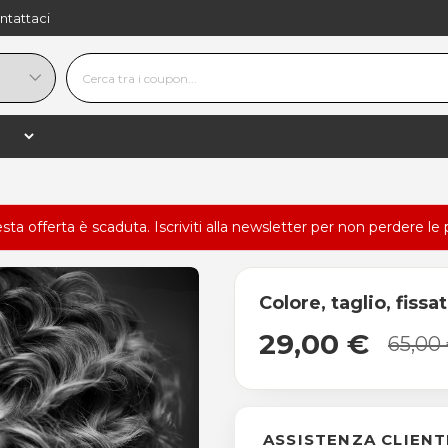
ntattaci
esta offerta è scaduta.
Iscriviti alla newsletter
per non perdere le 
Colore, taglio, fissa
29,00 €
65,00
ASSISTENZA CLIENT