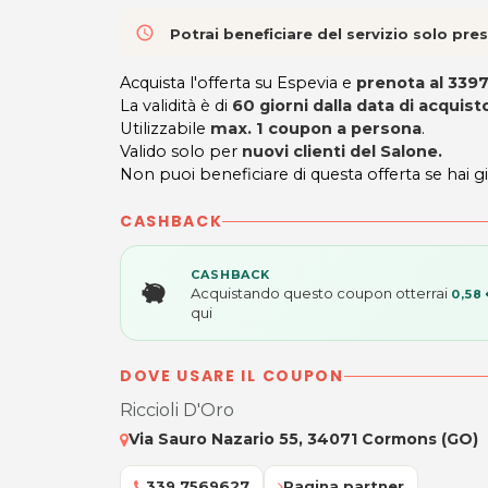
access_time
Potrai beneficiare del servizio solo pr
Acquista l'offerta su Espevia e
prenota al 339
La validità è di
60 giorni
dalla data di acquist
Utilizzabile
max. 1 coupon a persona
.
Valido solo per
nuovi clienti del Salone.
Non puoi beneficiare di questa offerta se hai gi
CASHBACK
CASHBACK
Acquistando questo coupon otterrai
0,58
qui
DOVE USARE IL COUPON
Riccioli D'Oro
Via Sauro Nazario 55, 34071 Cormons (GO)
339.7569627
Pagina partner