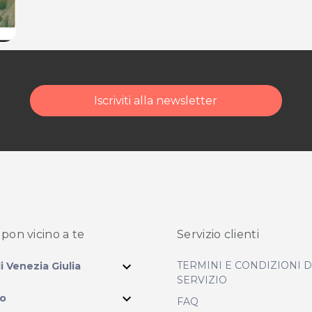
Iscriviti alla newsletter
pon vicino
a te
Servizio clienti
expand_more
TERMINI E CONDIZIONI 
li Venezia Giulia
SERVIZIO
expand_more
io
FAQ