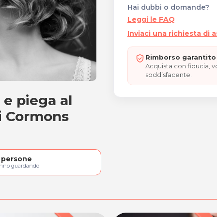
Hai dubbi o domande?
Leggi le FAQ
Inviaci una richiesta di 
Rimborso garantito 
Acquista con fiducia, 
soddisfacente.
e e piega al
atore e piega
di Cormons
persone
anno guardando