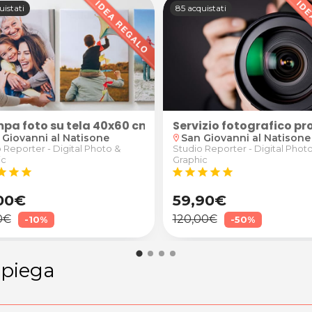
uistati
85 acquistati
ana merinos matrimoniale al Lavasecco La Piuma Azzu
pa foto su tela 40x60 cm
Servizio fotografico p
 Giovanni al Natisone
San Giovanni al Natisone
location_on
 Reporter - Digital Photo &
Studio Reporter - Digital Phot
ic
Graphic
tar
star
star
star
star
star
star
star
00€
59,90€
0€
120,00€
-10%
-50%
e piega