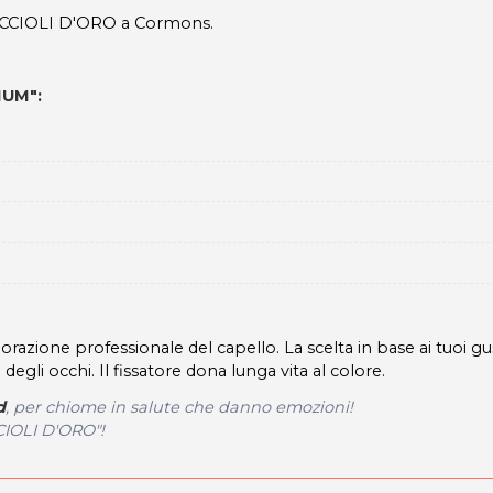
ICCIOLI D'ORO a Cormons.
IUM":
one professionale del capello. La scelta in base ai tuoi gust
 degli occhi. Il fissatore dona lunga vita al colore.
d
, per chiome in salute che danno emozioni!
CCIOLI D'ORO"!