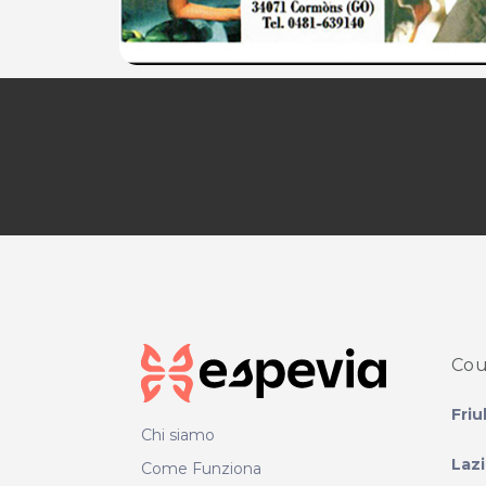
Cou
Friu
Chi siamo
Laz
Come Funziona