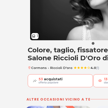
1
image
Colore, taglio, fissator
Colore, taglio, fiss
Salone Riccioli D'Oro 
|
Cormons - Riccioli D'oro
4.0
(1)
location_on
star
star
star
star
star_border
53
acquistati
13
visibility
offerta popolare
st
ALTRE OCCASIONI VICINO A TE