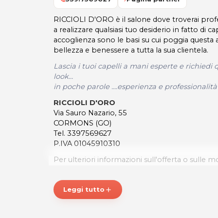
RICCIOLI D'ORO è il salone dove troverai prof
a realizzare qualsiasi tuo desiderio in fatto di ca
accoglienza sono le basi su cui poggia questa a
bellezza e benessere a tutta la sua clientela.
Lascia i tuoi capelli a mani esperte e richiedi
look...
in poche parole ....esperienza e professionalità d
RICCIOLI D'ORO
Via Sauro Nazario, 55
CORMONS (GO)
Tel. 3397569627
P.IVA 01045910310
Per ulteriori informazioni sull'offerta o sulle mo
a
posta@espevia.it
.
Leggi tutto
add